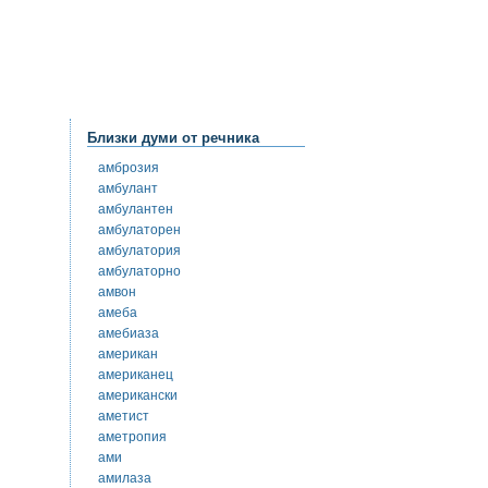
Близки думи от речника
амброзия
амбулант
амбулантен
амбулаторен
амбулатория
амбулаторно
амвон
амеба
амебиаза
американ
американец
американски
аметист
аметропия
ами
амилаза