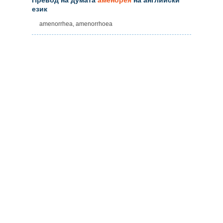
език
amenorrhea, amenorrhoea