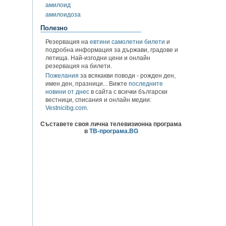
амилоид
амилоидоза
Полезно
Резервация на
евтини самолетни билети
и
подробна информация за държави, градове и
летища. Най-изгодни цени и онлайн
резервация на билети.
Пожелания
за всякакви поводи - рожден ден,
имен ден, празници... Вижте
последните
новини от днес
в сайта с всички български
вестници, списания и онлайн медии:
Vestnicibg.com
.
Съставете своя лична телевизионна програма
в
ТВ-програма.BG