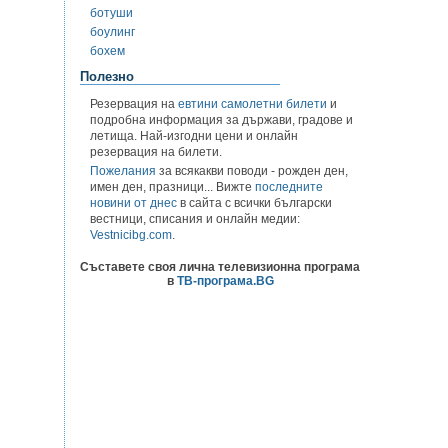
ботуши
боулинг
бохем
Полезно
Резервация на
евтини самолетни билети
и
подробна информация за държави, градове и
летища. Най-изгодни цени и онлайн
резервация на билети.
Пожелания
за всякакви поводи - рожден ден,
имен ден, празници... Вижте
последните
новини от днес
в сайта с всички български
вестници, списания и онлайн медии:
Vestnicibg.com
.
Съставете своя лична телевизионна програма
в
ТВ-програма.BG