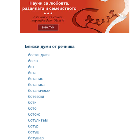
Близки думи от речника
бостанджия
босяк
бот
бота
ботаник
ботаника
ботанически
ботевски
боти
бото
ботокс
ботулизъм
ботур
ботуш
ботушар