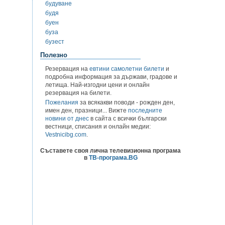
будуване
будя
буен
буза
бузест
Полезно
Резервация на
евтини самолетни билети
и
подробна информация за държави, градове и
летища. Най-изгодни цени и онлайн
резервация на билети.
Пожелания
за всякакви поводи - рожден ден,
имен ден, празници... Вижте
последните
новини от днес
в сайта с всички български
вестници, списания и онлайн медии:
Vestnicibg.com
.
Съставете своя лична телевизионна програма
в
ТВ-програма.BG