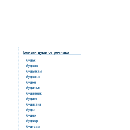
Близки думи от речника
будак
будала
будалкам
будалък
буден
будизъм
будилник
будист
будистки
будка
будно
будоар
будувам