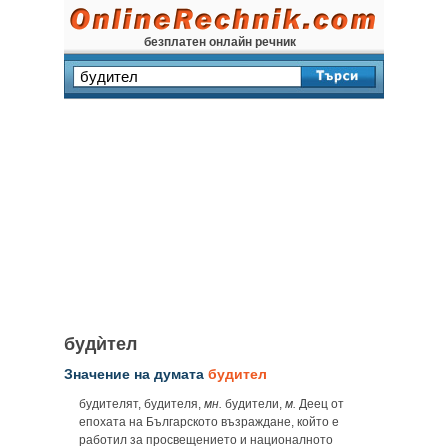
безплатен онлайн речник
будѝтел
Значение на думата
будител
будителят, будителя,
мн.
будители,
м.
Деец от
епохата на Българското възраждане, който е
работил за просвещението и националното