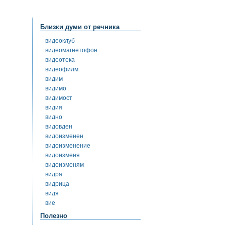
Близки думи от речника
видеоклуб
видеомагнетофон
видеотека
видеофилм
видим
видимо
видимост
видия
видно
видовден
видоизменен
видоизменение
видоизменя
видоизменям
видра
видрица
видя
вие
Полезно