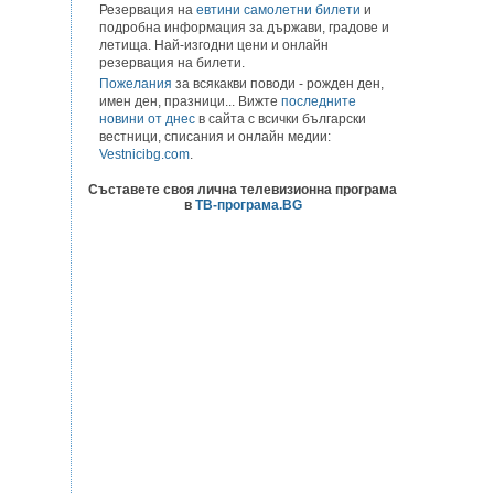
Резервация на
евтини самолетни билети
и
подробна информация за държави, градове и
летища. Най-изгодни цени и онлайн
резервация на билети.
Пожелания
за всякакви поводи - рожден ден,
имен ден, празници... Вижте
последните
новини от днес
в сайта с всички български
вестници, списания и онлайн медии:
Vestnicibg.com
.
Съставете своя лична телевизионна програма
в
ТВ-програма.BG