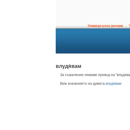
Универсален речник
Т
влудя̀вам
За съжаление нямаме превод на "влудявам
Виж значението на думата
влудявам