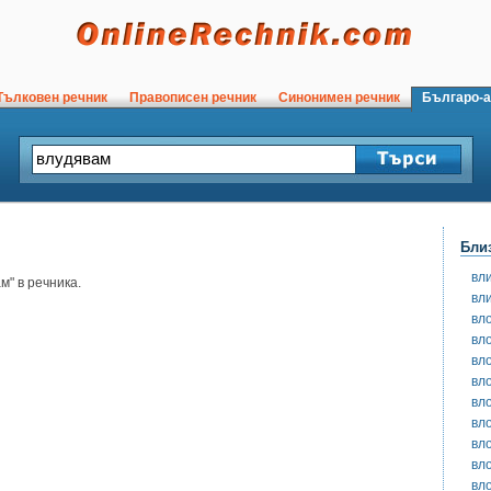
ълковен речник
Правописен речник
Синонимен речник
Българо-а
Бли
вл
" в речника.
вл
вло
вл
вл
вл
вл
вл
вл
вл
вл