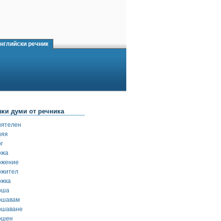
нглийски речник
зки думи от речника
иятелен
ияя
г
ожа
ожение
ожител
ожка
оша
ошавам
ошаване
ошен