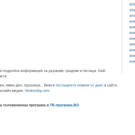
вл
вл
вл
вл
вл
вл
вл
вл
вл
вл
вл
и подробна информация за държави, градове и летища. Най-
лети.
ен, имен ден, празници... Вижте
последните новини от днес
в сайта
 онлайн медии:
Vestnicibg.com
.
а телевизионна програма в
ТВ-програма.BG