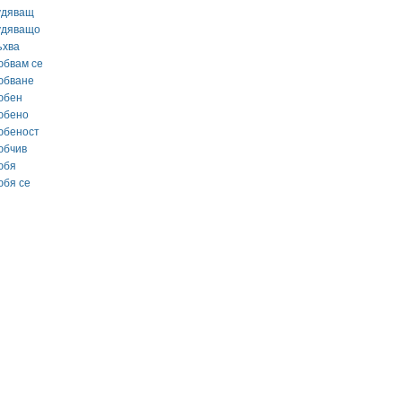
удяващ
удяващо
ъхва
юбвам се
юбване
юбен
юбено
юбеност
юбчив
юбя
юбя се