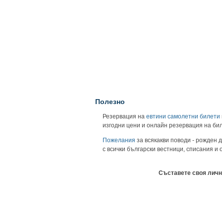
Полезно
Резервация на
евтини самолетни билети
изгодни цени и онлайн резервация на би
Пожелания
за всякакви поводи - рожден д
с всички български вестници, списания и
Съставете своя личн