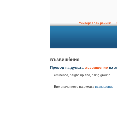
Универсален речник
Т
възвишѐние
Превод на думата
възвишение
на а
eminence, height, upland, rising ground
Виж значението на думата
възвишение