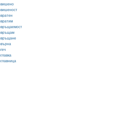
звишено
звишеност
звратен
звратим
звръщаемост
звръщам
звръщане
звърна
згеч
зглавка
зглавница