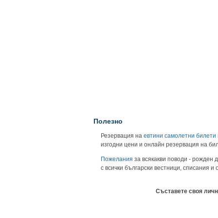
Полезно
Резервация на
евтини самолетни билети
изгодни цени и онлайн резервация на би
Пожелания
за всякакви поводи - рожден д
с всички български вестници, списания и
Съставете своя личн