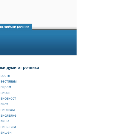
нглийски речник
зки думи от речника
звестя
звестявам
звирам
звисен
звисеност
звися
звисявам
звисяване
звиша
звишавам
звишен