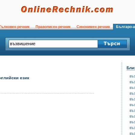
ълковен речник
Правописен речник
Синонимен речник
Българо-а
Бли
въ
нглийски език
въ
въ
въ
въ
въ
въ
въ
въ
въ
въ