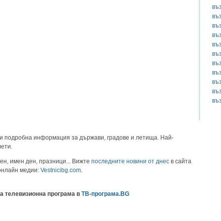
въ
въ
въ
въ
въ
въ
въ
въ
въ
въ
въ
и подробна информация за държави, градове и летища. Най-
лети.
ен, имен ден, празници... Вижте
последните новини от днес
в сайта
 онлайн медии:
Vestnicibg.com
.
а телевизионна програма в
ТВ-програма.BG