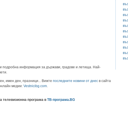
въ
въ
въ
въ
въ
въ
въ
въ
въ
въ
въ
и подробна информация за държави, градове и летища. Най-
лети.
ен, имен ден, празници... Вижте
последните новини от днес
в сайта
 онлайн медии:
Vestnicibg.com
.
а телевизионна програма в
ТВ-програма.BG