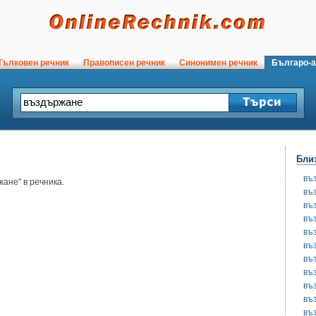
ълковен речник
Правописен речник
Синонимен речник
Българо-а
Бли
въ
ане" в речника.
въ
въ
въ
въ
въ
въ
въ
въ
въ
въ