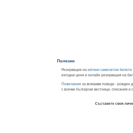
Полезно
Резервация на
евтини самолетни билети
изгодни цени и онлайн резервация на би
Пожелания
за всякакви поводи - рожден д
с всички български вестници, списания и
Съставете своя личн