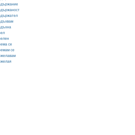
здържание
здържаност
здържател
здъхвам
здъхна
зел
зелен
зема се
земам се
зжелавам
зжелая