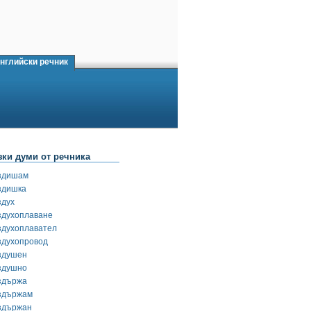
нглийски речник
зки думи от речника
здишам
здишка
здух
здухоплаване
здухоплавател
здухопровод
здушен
здушно
здържа
здържам
здържан