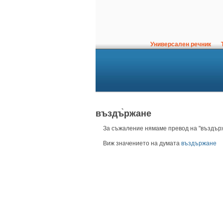
Универсален речник
Т
въздъ̀ржане
За съжаление нямаме превод на "въздърж
Виж значението на думата
въздържане