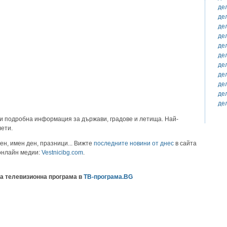
де
де
де
де
де
де
де
де
де
де
де
и подробна информация за държави, градове и летища. Най-
лети.
ен, имен ден, празници... Вижте
последните новини от днес
в сайта
 онлайн медии:
Vestnicibg.com
.
а телевизионна програма в
ТВ-програма.BG