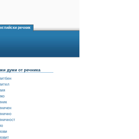
нглийски речник
зки думи от речника
литбен
лител
лия
лко
лник
лничен
лнично
лничност
ло
лови
ловит