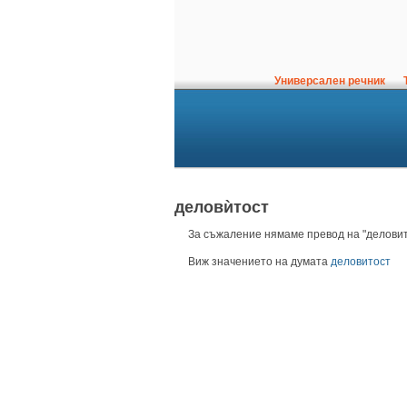
Универсален речник
Т
деловѝтост
За съжаление нямаме превод на "деловито
Виж значението на думата
деловитост