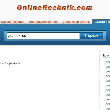
ълковен речник
Правописен речник
Синонимен речник
Българо-а
Бли
де
ст" в речника.
де
де
де
де
де
де
де
де
де
де