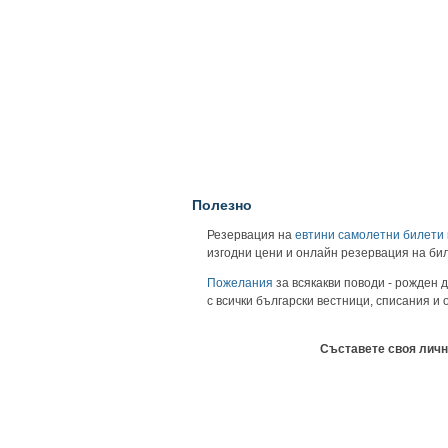
Полезно
Резервация на
евтини самолетни билети
изгодни цени и онлайн резервация на би
Пожелания
за всякакви поводи - рожден д
с всички български вестници, списания и
Съставете своя личн