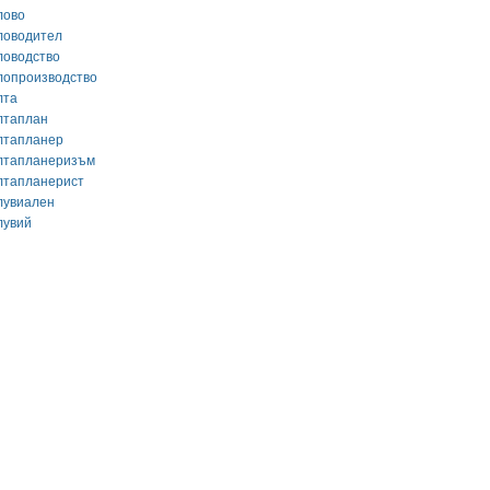
лово
ловодител
ловодство
лопроизводство
лта
лтаплан
лтапланер
лтапланеризъм
лтапланерист
лувиален
лувий