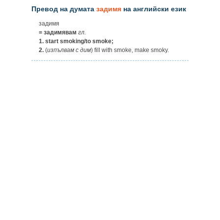
Превод на думата
задимя
на английски език
задимя
= задимявам
гл.
1.
start smoking/to smoke;
2.
(
изпълвам
с
дим
) fill with smoke, make smoky.