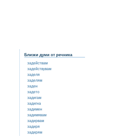
Близки думи от речника
задействам
задействувам
заделя
заделям
заден
задето
задигам
задигна
задимен
задимявам
задирвам
задиря
задирям