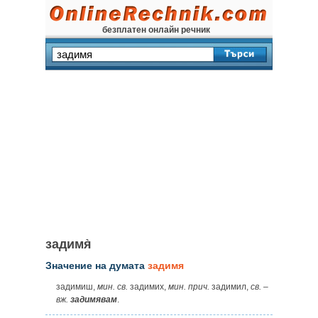
безплатен онлайн речник
задимя̀
Значение на думата
задимя
задимиш,
мин.
св.
задимих,
мин. прич.
задимил,
св.
–
вж.
задимявам
.