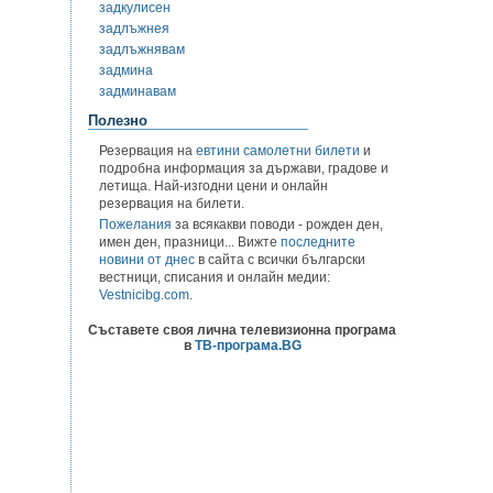
задкулисен
задлъжнея
задлъжнявам
задмина
задминавам
Полезно
Резервация на
евтини самолетни билети
и
подробна информация за държави, градове и
летища. Най-изгодни цени и онлайн
резервация на билети.
Пожелания
за всякакви поводи - рожден ден,
имен ден, празници... Вижте
последните
новини от днес
в сайта с всички български
вестници, списания и онлайн медии:
Vestnicibg.com
.
Съставете своя лична телевизионна програма
в
ТВ-програма.BG