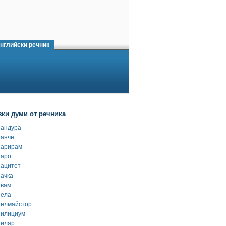
нглийски речник
зки думи от речника
пандура
панче
парирам
паро
пацитет
пачка
пвам
пела
пелмайстор
пилициум
пиляр