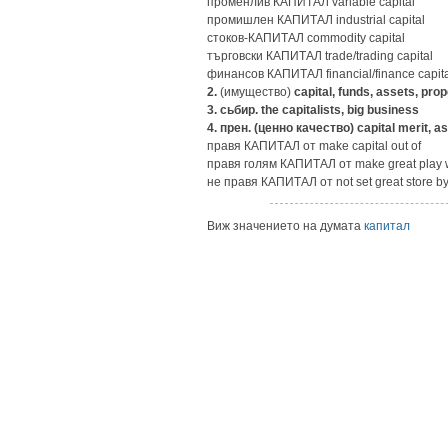
променлив КАПИТАЛ variable capital
промишлен КАПИТАЛ industrial capital
стоков-КАПИТАЛ commodity capital
търговски КАПИТАЛ trade/trading capital
финансов КАПИТАЛ financial/finance capit
2.
(имущество)
capital, funds, assets, prop
3.
сьбир. the capitalists, big business
4.
прен. (ценно качество) capital merit, as
правя КАПИТАЛ от make capital out of
правя голям КАПИТАЛ от make great play 
не правя КАПИТАЛ от not set great store b
Виж значението на думата
капитал