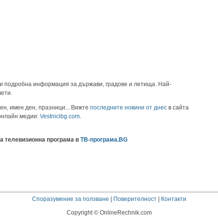
и подробна информация за държави, градове и летища. Най-
лети.
ен, имен ден, празници... Вижте
последните новини от днес
в сайта
 онлайн медии:
Vestnicibg.com
.
а телевизионна програма в
ТВ-програма.BG
Споразумение за ползване
|
Поверителност
|
Контакти
Copyright © OnlineRechnik.com