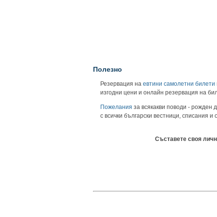
Полезно
Резервация на
евтини самолетни билети
изгодни цени и онлайн резервация на би
Пожелания
за всякакви поводи - рожден д
с всички български вестници, списания и
Съставете своя личн