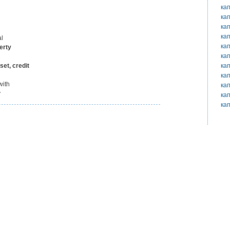
ка
ка
ка
ка
al
ка
erty
ка
ка
set, credit
ка
with
ка
y
ка
ка