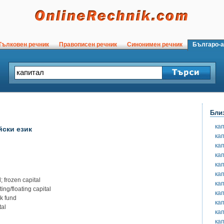
ълковен речник
Правописен речник
Синонимен речник
Българо-а
Бли
ка
йски език
ка
ка
ка
ка
ка
frozen capital
ка
ng/floating capital
ка
k fund
ка
al
ка
ка