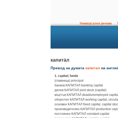
Универсален речник
Т
капита̀л
Превод на думата
капитал
на англи
1.
capital; funds
(главница) principal
банков КАПИТАЛ banking capital
дялов КАПИТАЛ joint stock (capital)
мъртъв КАПИТАЛ dead/unemployed capital; 
оборотен КАПИТАЛ working capital; circulati
основен КАПИТАЛ fixed capital, capital stoc
производителен КАПИТАЛ productive capit
постоянен КАПИТАЛ constant capital