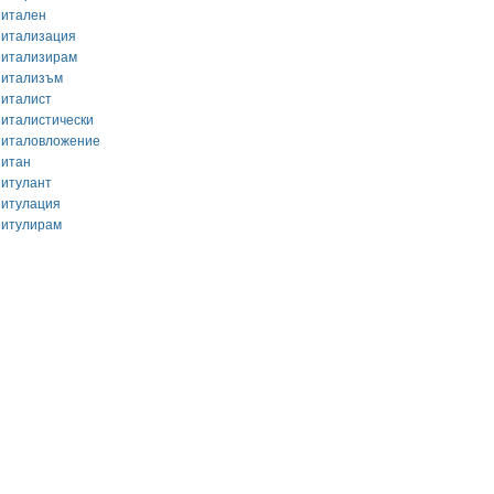
питален
питализация
питализирам
питализъм
питалист
питалистически
питаловложение
питан
питулант
питулация
питулирам