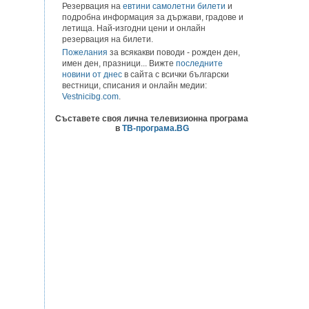
Резервация на
евтини самолетни билети
и
подробна информация за държави, градове и
летища. Най-изгодни цени и онлайн
резервация на билети.
Пожелания
за всякакви поводи - рожден ден,
имен ден, празници... Вижте
последните
новини от днес
в сайта с всички български
вестници, списания и онлайн медии:
Vestnicibg.com
.
Съставете своя лична телевизионна програма
в
ТВ-програма.BG