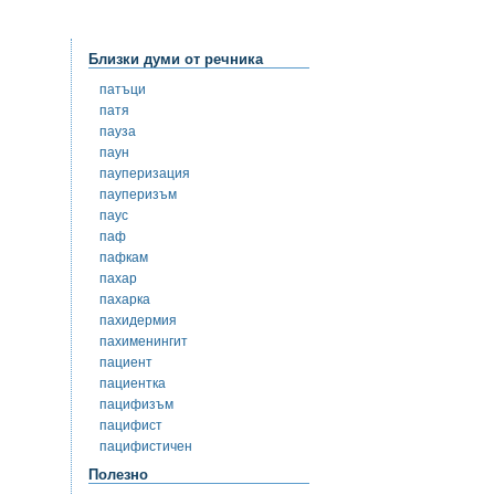
Близки думи от речника
патъци
патя
пауза
паун
пауперизация
пауперизъм
паус
паф
пафкам
пахар
пахарка
пахидермия
пахименингит
пациент
пациентка
пацифизъм
пацифист
пацифистичен
Полезно