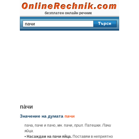
безплатен онлайн речник
па̀чи
Значение на думата
пачи
пача, паче и пачо,
мн.
пачи,
прил.
Патешки.
Пачи
яйца.
•
Насаждам на пачи яйца.
Поставям в неприятно