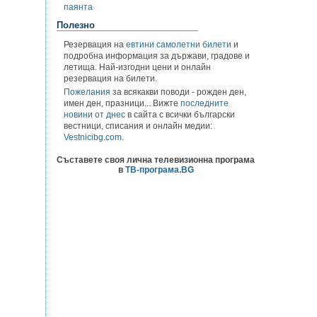
паянта
Полезно
Резервация на
евтини самолетни билети
и
подробна информация за държави, градове и
летища. Най-изгодни цени и онлайн
резервация на билети.
Пожелания
за всякакви поводи - рожден ден,
имен ден, празници... Вижте
последните
новини от днес
в сайта с всички български
вестници, списания и онлайн медии:
Vestnicibg.com
.
Съставете своя лична телевизионна програма
в
ТВ-програма.BG