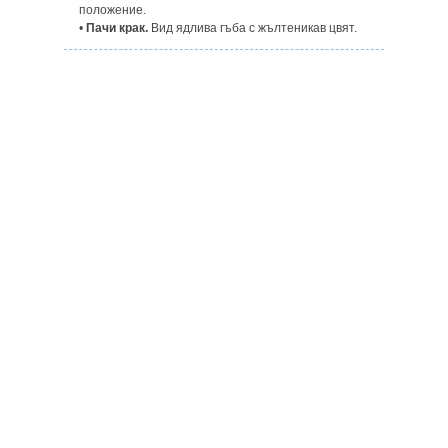
положение.
•
Пачи крак.
Вид ядлива гъба с жълтеникав цвят.