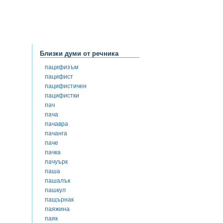
Близки думи от речника
пацифизъм
пацифист
пацифистичен
пацифистки
пач
пача
пачавра
пачанга
паче
пачка
пачуърк
паша
пашалък
пашкул
пащърнак
паяжина
паяк