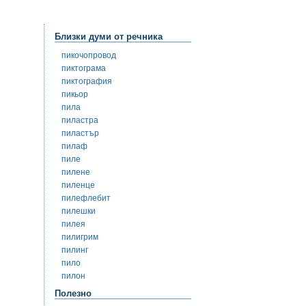
Близки думи от речника
пикочопровод
пиктограма
пиктография
пикьор
пила
пиластра
пиластър
пилаф
пиле
пилене
пиленце
пилефлебит
пилешки
пилея
пилигрим
пилинг
пило
пилон
Полезно