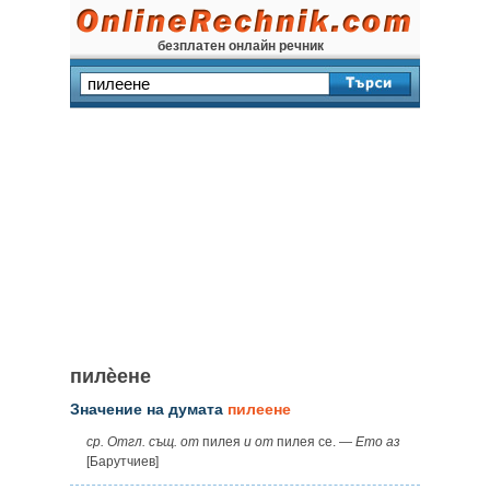
безплатен онлайн речник
пилѐене
Значение на думата
пилеене
ср. Отгл. същ. от
пилея
и от
пилея се. —
Ето аз
[Барутчиев]