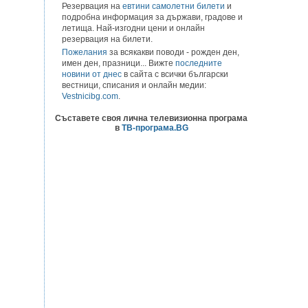
Резервация на
евтини самолетни билети
и
подробна информация за държави, градове и
летища. Най-изгодни цени и онлайн
резервация на билети.
Пожелания
за всякакви поводи - рожден ден,
имен ден, празници... Вижте
последните
новини от днес
в сайта с всички български
вестници, списания и онлайн медии:
Vestnicibg.com
.
Съставете своя лична телевизионна програма
в
ТВ-програма.BG