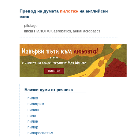
Превод на думата
пилотаж
на английски
език
pilotage
висш ПИЛОТАЖ aerobatics, aerial acrobatics
Близки думи от речника
пилея
пилигрим
пилинг
пило
пилон
пилор
пилороспазъм