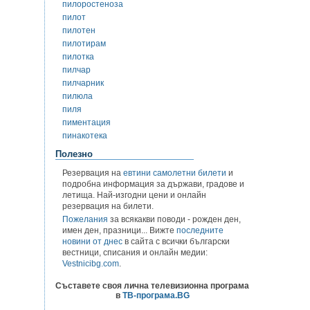
пилоростеноза
пилот
пилотен
пилотирам
пилотка
пилчар
пилчарник
пилюла
пиля
пиментация
пинакотека
Полезно
Резервация на
евтини самолетни билети
и
подробна информация за държави, градове и
летища. Най-изгодни цени и онлайн
резервация на билети.
Пожелания
за всякакви поводи - рожден ден,
имен ден, празници... Вижте
последните
новини от днес
в сайта с всички български
вестници, списания и онлайн медии:
Vestnicibg.com
.
Съставете своя лична телевизионна програма
в
ТВ-програма.BG