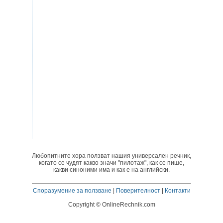
Любопитните хора ползват нашия универсален речник,
когато се чудят какво значи "пилотаж", как се пише,
какви синоними има и как е на английски.
Споразумение за ползване
|
Поверителност
|
Контакти
Copyright © OnlineRechnik.com