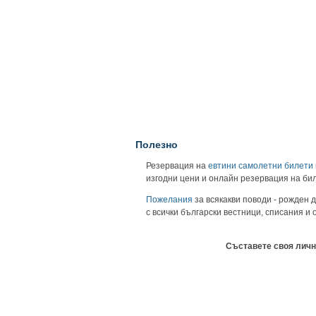
Полезно
Резервация на
евтини самолетни билети
изгодни цени и онлайн резервация на би
Пожелания
за всякакви поводи - рожден д
с всички български вестници, списания и
Съставете своя личн