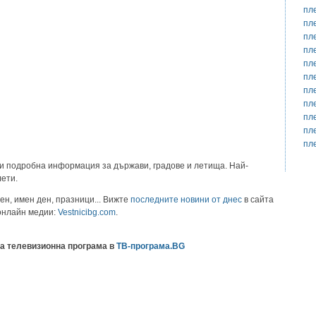
пл
пл
пл
пл
пл
пл
пл
пл
пл
пл
пл
и подробна информация за държави, градове и летища. Най-
лети.
ен, имен ден, празници... Вижте
последните новини от днес
в сайта
 онлайн медии:
Vestnicibg.com
.
а телевизионна програма в
ТВ-програма.BG