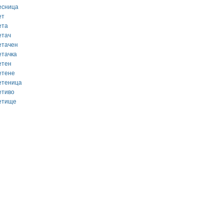
есница
ет
ета
етач
етачен
етачка
етен
етене
етеница
етиво
етище