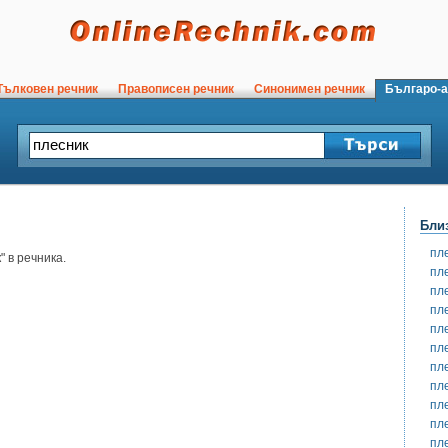
ълковен речник
Правописен речник
Синонимен речник
Българо-а
Бли
пл
 в речника.
пл
пл
пл
пл
пл
пл
пл
пл
пл
пл