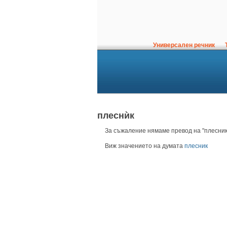
Универсален речник
Т
плеснѝк
За съжаление нямаме превод на "плесник"
Виж значението на думата
плесник