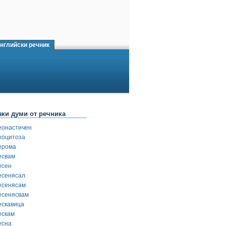
нглийски речник
зки думи от речника
еонастичен
еоцитоза
ерома
есвам
есен
есенясал
есенясам
есенясвам
ескавица
ескам
есна