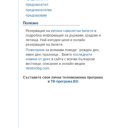
предсказател
предсказателка
предсказвам
Полезно
Резервация на
евтини самолетни билети
и
подробна информация за държави, градове и
летища. Най-изгодни цени и онлайн
резервация на билети.
Пожелания
за всякакви поводи - рожден ден,
имен ден, празници... Вижте
последните
новини от днес
в сайта с всички български
вестници, списания и онлайн медии:
Vestnicibg.com
.
Съставете своя лична телевизионна програма
в
ТВ-програма.BG