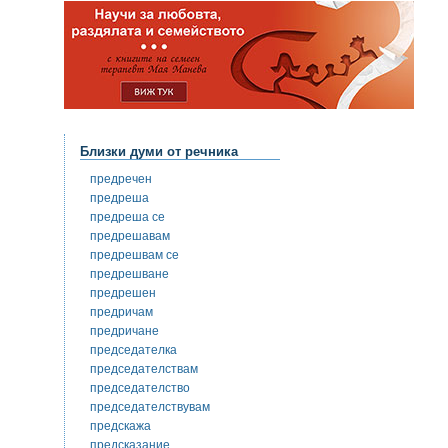
Близки думи от речника
предречен
предреша
предреша се
предрешавам
предрешвам се
предрешване
предрешен
предричам
предричане
председателка
председателствам
председателство
председателствувам
предскажа
предсказание