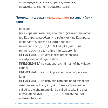
прил.
председателски
, председателска,
председателско,
мн.
председателски.
Превод на думата
председател
на английски
език
president
(на събрание, комисия) chairman, (жена) chairwoman
(на Камарата на общините в Англия и на Камарата
на представителите в САЩ) Speaker
министър-ПРЕДСЕДАТЕЛ, ПРЕДСЕДАТЕЛ на
министерския съвет prime minister, premier
ПРЕДСЕДАТЕЛ на дружество president of a
society/company/organization
ПРЕДСЕДАТЕЛ на селсъвета chairman of the village
council
ПРЕДСЕДАТЕЛ на ТКЗС president of a cooperative
farm
ПРЕДСЕДАТЕЛ на изпитна комисия head examiner
избират ме за ПРЕДСЕДАТЕЛ (на събрание) be
called to the chairmanship, be called to take the chair
обръщам се към ПРЕДСЕДАТЕЛ-я(в събрание)
address the chair