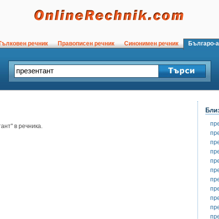
ълковен речник
Правописен речник
Синонимен речник
Българо-а
Бли
пр
ант" в речника.
пр
пр
пр
пр
пр
пр
пр
пр
пр
пр