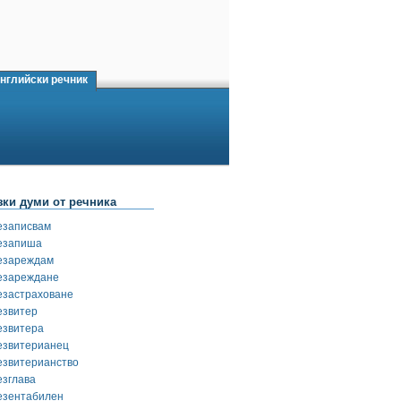
нглийски речник
зки думи от речника
езаписвам
езапиша
езареждам
езареждане
езастраховане
езвитер
езвитера
езвитерианец
езвитерианство
езглава
езентабилен