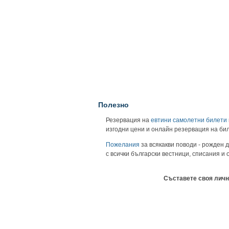
Полезно
Резервация на
евтини самолетни билети
изгодни цени и онлайн резервация на би
Пожелания
за всякакви поводи - рожден д
с всички български вестници, списания и
Съставете своя личн