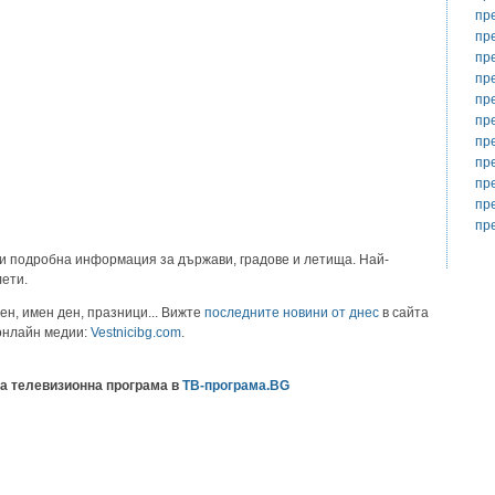
пр
пр
пр
пр
пр
пр
пр
пр
пр
пр
пр
и подробна информация за държави, градове и летища. Най-
лети.
ен, имен ден, празници... Вижте
последните новини от днес
в сайта
 онлайн медии:
Vestnicibg.com
.
а телевизионна програма в
ТВ-програма.BG