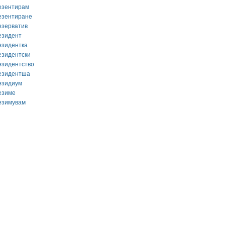
езентирам
езентиране
езерватив
езидент
езидентка
езидентски
езидентство
езидентша
езидиум
езиме
езимувам