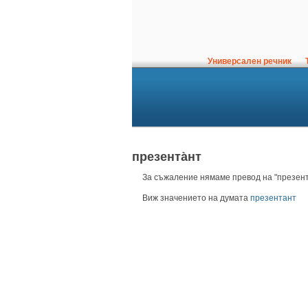
Универсален речник
Т
презента̀нт
За съжаление нямаме превод на "презент
Виж значението на думата
презентант