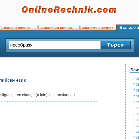
ълковен речник
Правописен речник
Синонимен речник
Българо-а
Бли
пр
лийски език
пр
пр
sfigure;
~ се
change (
в
into); be transformed.
пр
пр
пр
пр
пр
пр
пр
пр