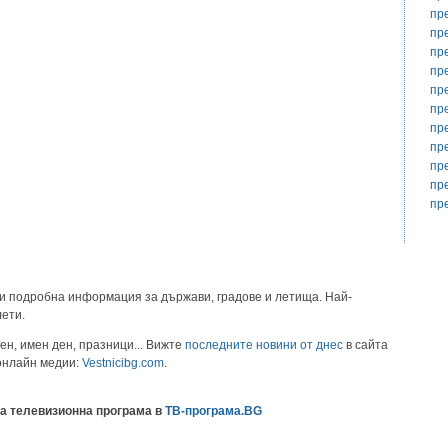
пр
пр
пр
пр
пр
пр
пр
пр
пр
пр
пр
и подробна информация за държави, градове и летища. Най-
лети.
ен, имен ден, празници... Вижте
последните новини от днес
в сайта
 онлайн медии:
Vestnicibg.com
.
а телевизионна програма в
ТВ-програма.BG