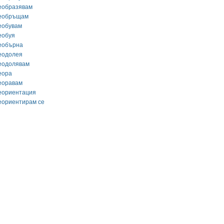
еобразявам
еобръщам
еобувам
еобуя
еобърна
еодолея
еодолявам
еора
еоравам
еориентация
еориентирам се