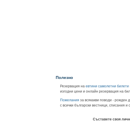
Полезно
Резервация на
евтини самолетни билети
изгодни цени и онлайн резервация на би
Пожелания
за всякакви поводи - рожден д
с всички български вестници, списания и
Съставете своя личн