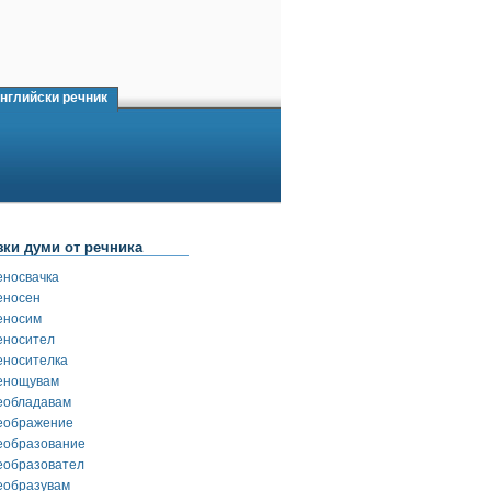
нглийски речник
зки думи от речника
еносвачка
еносен
еносим
еносител
еносителка
енощувам
еобладавам
еображение
еобразование
еобразовател
еобразувам