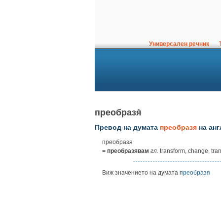
Универсален речник
Т
преобразя̀
Превод на думата
преобразя
на анг
преобразя
= преобразявам
гл.
transform, change, tran
Виж значението на думата
преобразя