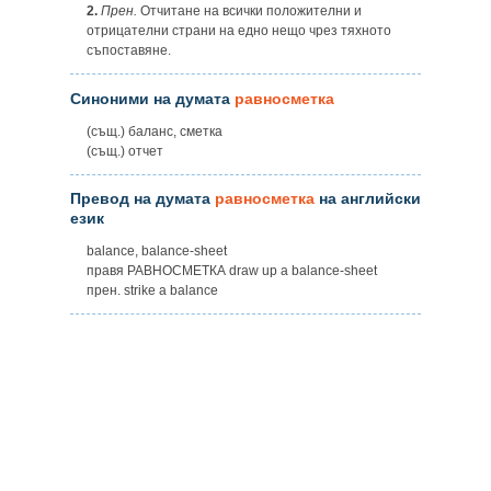
2.
Прен.
Отчитане на всички положителни и
отрицателни страни на едно нещо чрез тяхното
съпоставяне.
Синоними на думата
равносметка
(същ.) баланс, сметка
(същ.) отчет
Превод на думата
равносметка
на английски
език
balance, balance-sheet
правя РАВНОСМЕТКА draw up a balance-sheet
прен. strike a balance