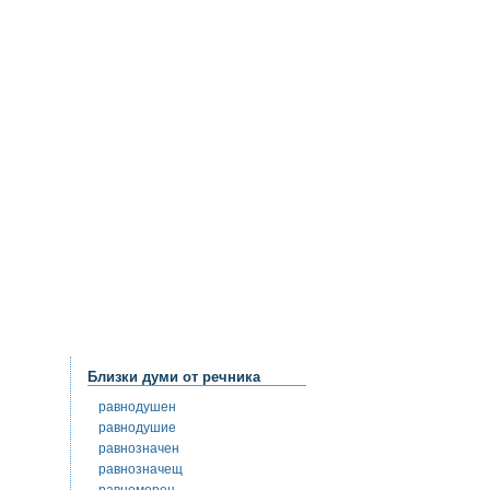
Близки думи от речника
равнодушен
равнодушие
равнозначен
равнозначещ
равномерен