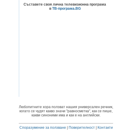
Съставете своя лична телевизионна програма
в
ТВ-програма.BG
Любопитните хора ползват нашия универсален речник,
когато се чудят какво значи "равносметка", как се пише,
какви синоними има и как е на английски.
Споразумение за ползване
|
Поверителност
|
Контакти