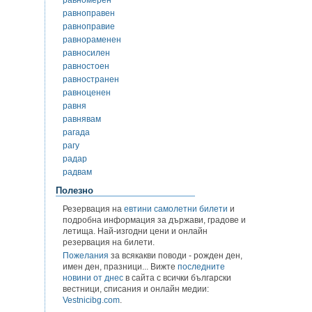
равноправен
равноправие
равнораменен
равносилен
равностоен
равностранен
равноценен
равня
равнявам
рагада
рагу
радар
радвам
Полезно
Резервация на
евтини самолетни билети
и
подробна информация за държави, градове и
летища. Най-изгодни цени и онлайн
резервация на билети.
Пожелания
за всякакви поводи - рожден ден,
имен ден, празници... Вижте
последните
новини от днес
в сайта с всички български
вестници, списания и онлайн медии:
Vestnicibg.com
.