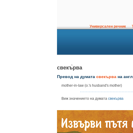
Универсален речник
Т
свекъ̀рва
Превод на думата
свекърва
на англ
mother-in-law (o.'s husband's mother)
Виж значението на думата
свекърва