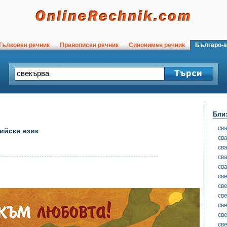
ълковен речник
Правописен речник
Синонимен речник
Българо-а
Бли
св
ийски език
св
св
св
св
св
св
св
св
св
св