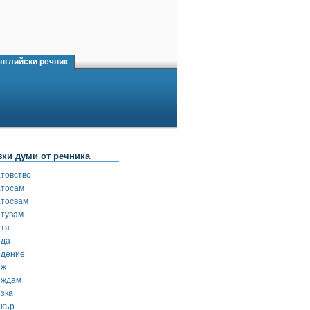
нглийски речник
зки думи от речника
атовство
атосам
атосвам
атувам
атя
еда
едение
еж
еждам
езка
екър