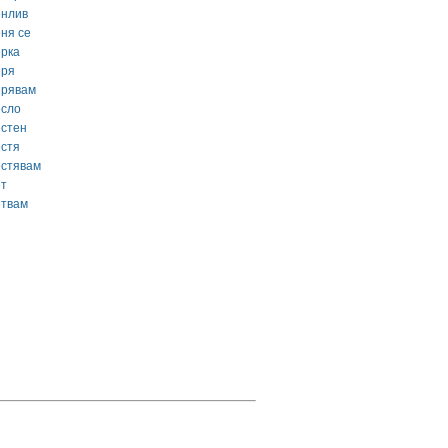
енлив
еня се
ерка
еря
ерявам
есло
естен
естя
естявам
ет
етвам