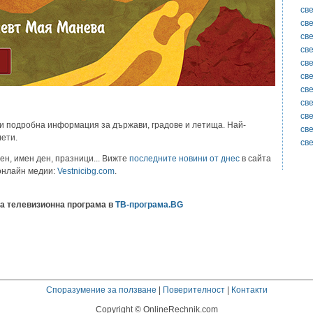
св
св
св
св
св
св
св
св
св
и подробна информация за държави, градове и летища. Най-
св
лети.
св
ен, имен ден, празници... Вижте
последните новини от днес
в сайта
 онлайн медии:
Vestnicibg.com
.
а телевизионна програма в
ТВ-програма.BG
Споразумение за ползване
|
Поверителност
|
Контакти
Copyright © OnlineRechnik.com