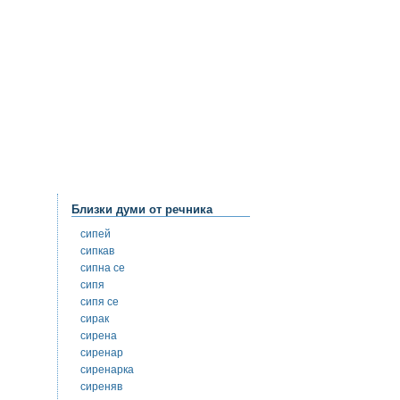
Близки думи от речника
сипей
сипкав
сипна се
сипя
сипя се
сирак
сирена
сиренар
сиренарка
сиреняв