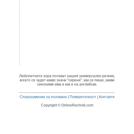
Любопитните хора ползват нашия универсален речник,
когато се чудят какво значи "сирене", как се пише, какви
синоними има и как е на английски.
Споразумение за ползване
|
Поверителност
|
Контакти
Copyright © OnlineRechnik.com