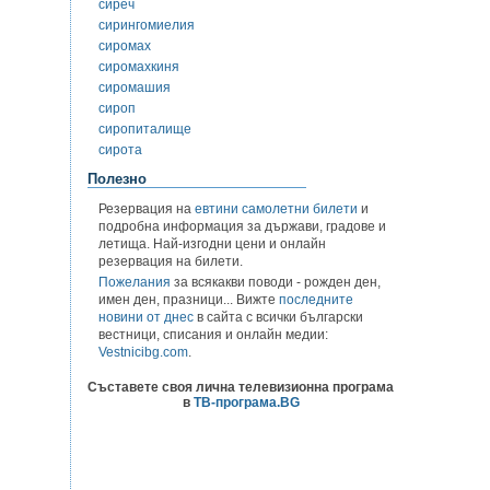
сиреч
сирингомиелия
сиромах
сиромахкиня
сиромашия
сироп
сиропиталище
сирота
Полезно
Резервация на
евтини самолетни билети
и
подробна информация за държави, градове и
летища. Най-изгодни цени и онлайн
резервация на билети.
Пожелания
за всякакви поводи - рожден ден,
имен ден, празници... Вижте
последните
новини от днес
в сайта с всички български
вестници, списания и онлайн медии:
Vestnicibg.com
.
Съставете своя лична телевизионна програма
в
ТВ-програма.BG