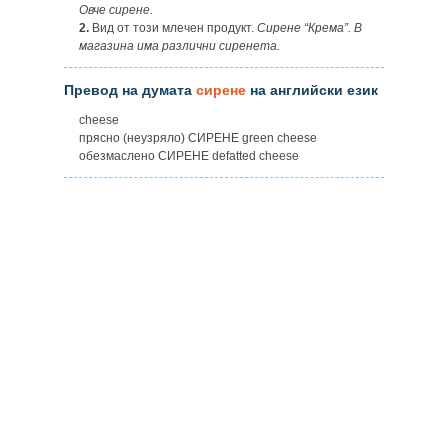
Овче сирене.
2.
Вид от този млечен продукт.
Сирене “Крема”. В
магазина има различни сиренета.
Превод на думата
сирене
на английски език
cheese
прясно (неузряло) СИРЕНЕ green cheese
обезмаслено СИРЕНЕ defatted cheese