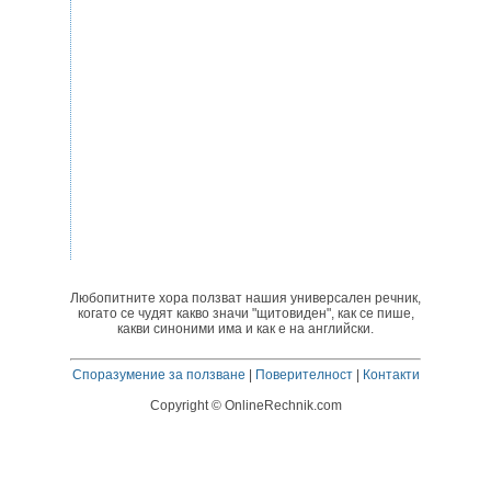
Любопитните хора ползват нашия универсален речник,
когато се чудят какво значи "щитовиден", как се пише,
какви синоними има и как е на английски.
Споразумение за ползване
|
Поверителност
|
Контакти
Copyright © OnlineRechnik.com