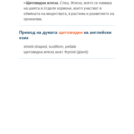
•
Щитовидна жлеза.
Спец.
Жлеза, която се намира
на шията и отделя хормони, които участват в
обмяната на веществата, в растежа и развитието на
организма.
Превод на думата
щитовиден
на английски
език
shield-shaped, scutifonn, peltate
щитовидна жлеза анат. thyroid (gland)