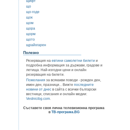
щифт
що
що-годе
щок
щом
щора
щорм
щото
щрайхгарен
Полезно
Резервация на
евтини самолетни билети
и
подробна информация за държави, градове и
летища. Най-изгодни цени и онлайн
резервация на билети.
Пожелания
за всякакви поводи - рожден ден,
имен ден, празници... Вижте
последните
новини от днес
в сайта с всички български
вестници, списания и онлайн медии:
Vestnicibg.com
.
Съставете своя лична телевизионна програма
в
ТВ-програма.BG