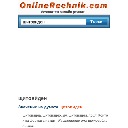
безплатен онлайн речник
щитовѝден
Значение на думата
щитовиден
щитовидна, щитовидно,
мн.
щитовидни,
прил.
Който
има формата на щит.
Растението има щитовидни
листа.