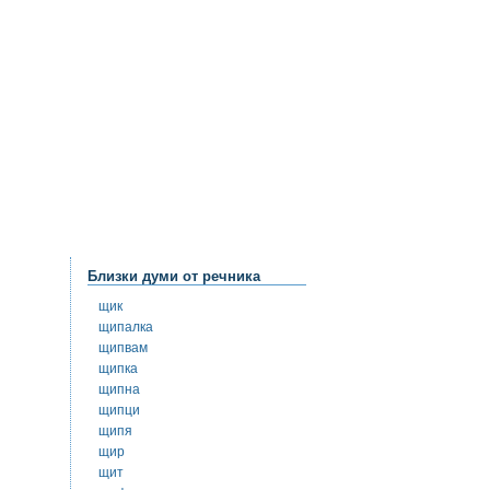
Близки думи от речника
щик
щипалка
щипвам
щипка
щипна
щипци
щипя
щир
щит