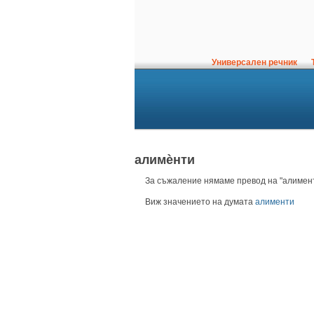
Универсален речник
Т
алимѐнти
За съжаление нямаме превод на "алимент
Виж значението на думата
алименти