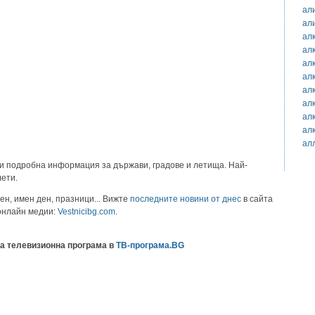
ал
ал
ал
ал
ал
ал
ал
ал
ал
ал
ал
и подробна информация за държави, градове и летища. Най-
лети.
ен, имен ден, празници... Вижте
последните новини от днес
в сайта
 онлайн медии:
Vestnicibg.com
.
а телевизионна програма в
ТВ-програма.BG