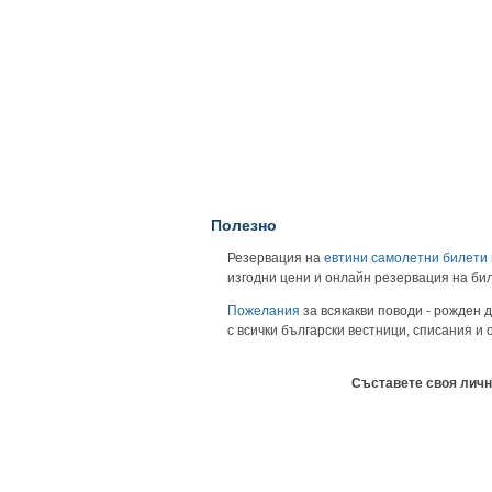
Полезно
Резервация на
евтини самолетни билети
изгодни цени и онлайн резервация на би
Пожелания
за всякакви поводи - рожден д
с всички български вестници, списания и
Съставете своя личн