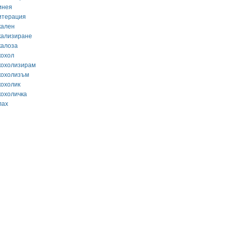
инея
итерация
кален
кализиране
калоза
кохол
кохолизирам
кохолизъм
кохолик
кохоличка
лах