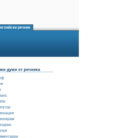
нглийски речник
зки думи от речника
еф
ея
и
ианс
иби
игатор
иенация
иенирам
изарин
илуя
иментарен