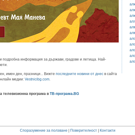
ал
ал
ал
ал
ал
ал
ал
ал
ал
ал
и подробна информация за държави, градове и летища. Най-
ал
лети.
ен, имен ден, празници... Вижте
последните новини от днес
в сайта
 онлайн медии:
Vestnicibg.com
.
а телевизионна програма в
ТВ-програма.BG
Споразумение за ползване
|
Поверителност
|
Контакти