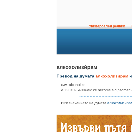
Универсален речник
Т
алкохолизѝрам
Превод на думата
алкохолизирам
н
хим. alcoholize
АЛКОХОЛИЗИРАМ ce become a dipsomaniac/a
Виж значението на думата
алкохолизира