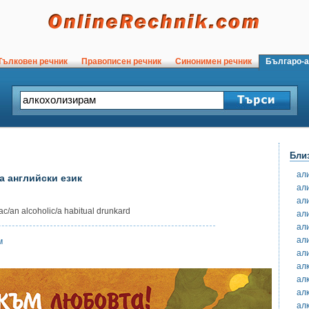
ълковен речник
Правописен речник
Синонимен речник
Българо-а
Бли
ал
а английски език
ал
ал
n alcoholic/a habitual drunkard
ал
ал
ал
м
ал
ал
ал
ал
ал