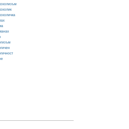
кохолизъм
кохолик
кохоличка
лах
ма
манах
о
огизъм
огичен
огичност
ое