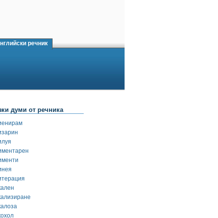
нглийски речник
зки думи от речника
иенирам
изарин
илуя
иментарен
именти
инея
итерация
кален
кализиране
калоза
кохол