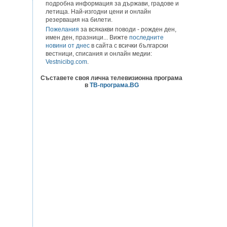
подробна информация за държави, градове и
летища. Най-изгодни цени и онлайн
резервация на билети.
Пожелания
за всякакви поводи - рожден ден,
имен ден, празници... Вижте
последните
новини от днес
в сайта с всички български
вестници, списания и онлайн медии:
Vestnicibg.com
.
Съставете своя лична телевизионна програма
в
ТВ-програма.BG