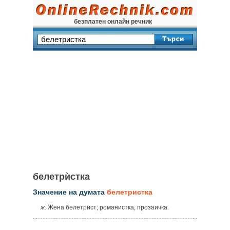
безплатен онлайн речник
белетрѝстка
Значение на думата
белетристка
ж.
Жена белетрист; романистка, прозаичка.