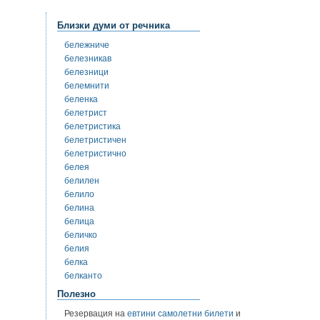
Близки думи от речника
бележниче
белезникав
белезници
белемнити
беленка
белетрист
белетристика
белетристичен
белетристично
белея
белилен
белило
белина
белица
беличко
белия
белка
белканто
Полезно
Резервация на
евтини самолетни билети
и