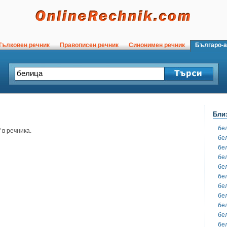
ълковен речник
Правописен речник
Синонимен речник
Българо-а
Бли
бе
 в речника.
бе
бе
бе
бе
бе
бе
бе
бе
бе
бе