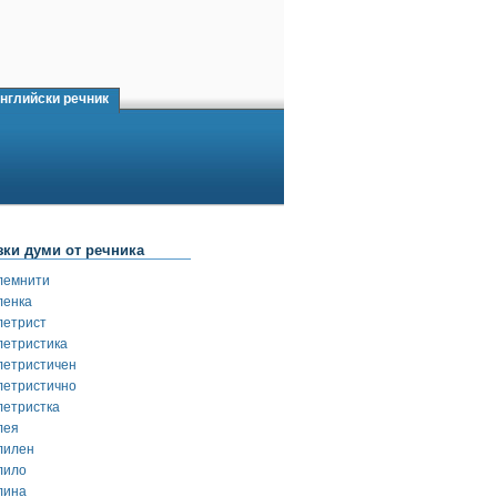
нглийски речник
зки думи от речника
лемнити
ленка
летрист
летристика
летристичен
летристично
летристка
лея
лилен
лило
лина