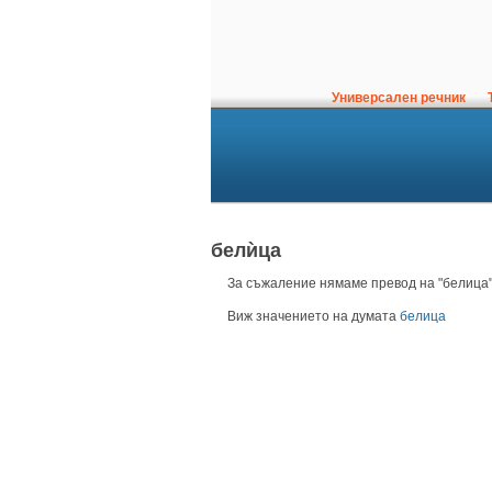
Универсален речник
Т
белѝца
За съжаление нямаме превод на "белица"
Виж значението на думата
белица