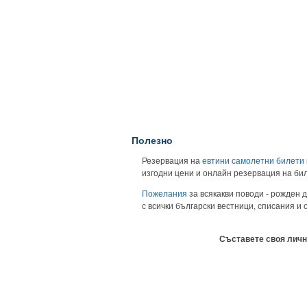
Полезно
Резервация на
евтини самолетни билети
изгодни цени и онлайн резервация на би
Пожелания
за всякакви поводи - рожден д
с всички български вестници, списания и
Съставете своя личн