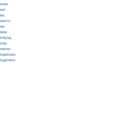
личко
лия
лка
лканто
лки
лким
лобрад
лова
ловлас
лодрешко
лодробен