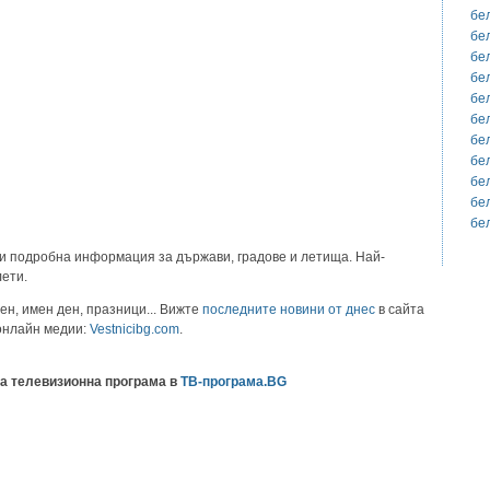
бе
бе
бе
бе
бе
бе
бе
бе
бе
бе
бе
и подробна информация за държави, градове и летища. Най-
лети.
ен, имен ден, празници... Вижте
последните новини от днес
в сайта
 онлайн медии:
Vestnicibg.com
.
а телевизионна програма в
ТВ-програма.BG