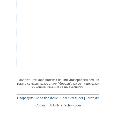
Любопитните хора ползват нашия универсален речник,
когато се чудят какво значи "боравя", как се пише, какви
синоними има и как е на английски.
Споразумение за ползване
|
Поверителност
|
Контакти
Copyright © OnlineRechnik.com