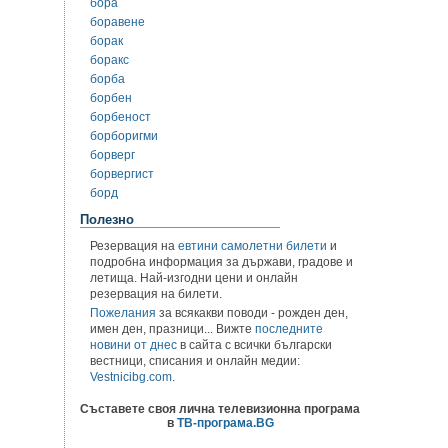
бора
боравене
борак
боракс
борба
борбен
борбеност
борборигми
борверг
борвергист
борд
Полезно
Резервация на
евтини самолетни билети
и
подробна информация за държави, градове и
летища. Най-изгодни цени и онлайн
резервация на билети.
Пожелания
за всякакви поводи - рожден ден,
имен ден, празници... Вижте
последните
новини от днес
в сайта с всички български
вестници, списания и онлайн медии:
Vestnicibg.com
.
Съставете своя лична телевизионна програма
в
ТВ-програма.BG