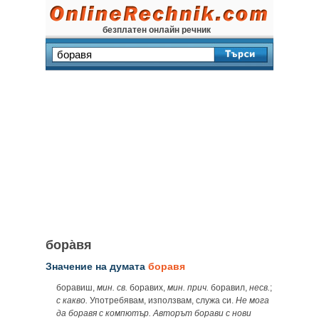
безплатен онлайн речник
бора̀вя
Значение на думата
боравя
боравиш,
мин.
св.
боравих,
мин.
прич.
боравил,
несв.
;
с какво.
Употребявам, използвам, служа си.
Не мога
да боравя с компютър. Авторът борави с нови