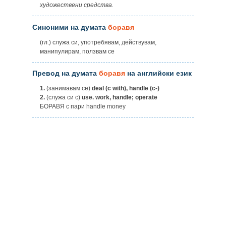
художествени средства.
Синоними на думата
боравя
(гл.) служа си, употребявам, действувам,
манипулирам, ползвам се
Превод на думата
боравя
на английски език
1.
(занимавам се)
deal (c with), handle (с-)
2.
(служа си с)
use. work, handle; operate
БОРАВЯ с пари handle money