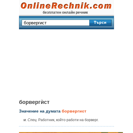
безплатен онлайн речник
борвергѝст
Значение на думата
борвергист
м. Спец.
Работник, който работи на борверг.