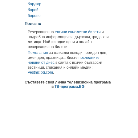
бордюр
борей
борене
Полезно
Резервация на
евтини самолетни билети
и
подробна информация за държави, градове и
летища. Най-изгодни цени и онлайн
резервация на билети.
Пожелания
за всякакви поводи - рожден ден,
имен ден, празници... Вижте
последните
новини от днес
в сайта с всички български
вестници, списания и онлайн медии:
Vestnicibg.com
.
Съставете своя лична телевизионна програма
в
ТВ-програма.BG