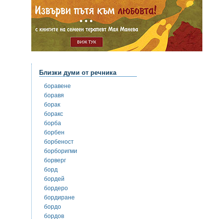
Близки думи от речника
боравене
боравя
борак
боракс
борба
борбен
борбеност
борборигми
борверг
борд
бордей
бордеро
бордиране
бордо
бордов