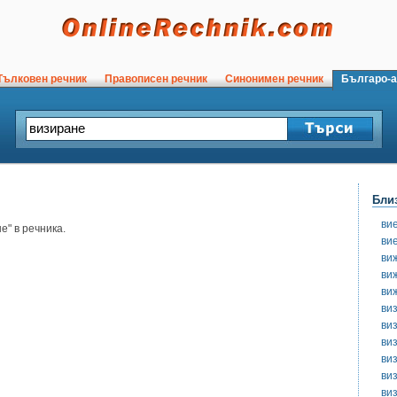
ълковен речник
Правописен речник
Синонимен речник
Българо-а
Бли
ви
" в речника.
ви
ви
ви
ви
ви
ви
ви
ви
ви
ви