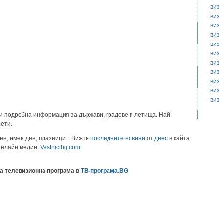
ви
ви
ви
ви
ви
ви
ви
ви
ви
ви
ви
и подробна информация за държави, градове и летища. Най-
лети.
ен, имен ден, празници... Вижте
последните новини от днес
в сайта
 онлайн медии:
Vestnicibg.com
.
а телевизионна програма в
ТВ-програма.BG