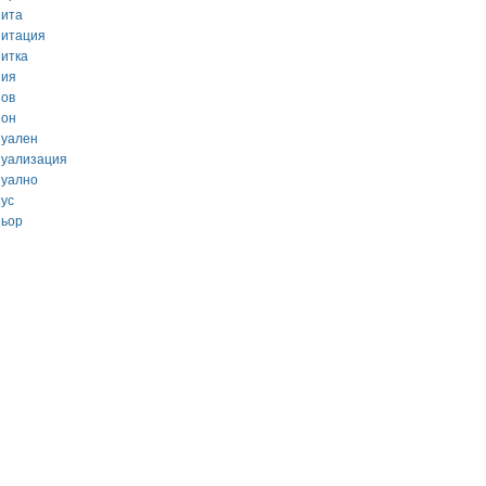
зита
зитация
зитка
зия
зов
зон
зуален
зуализация
зуално
зус
зьор