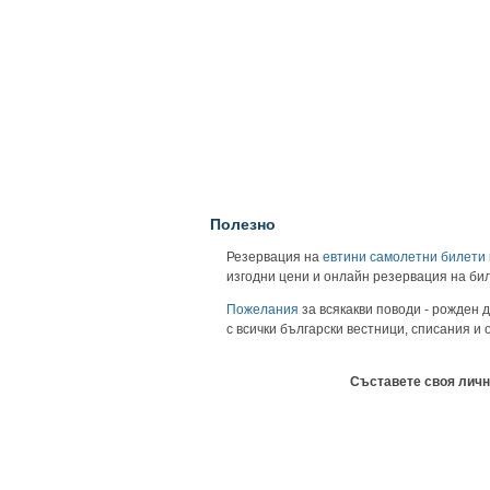
Полезно
Резервация на
евтини самолетни билети
изгодни цени и онлайн резервация на би
Пожелания
за всякакви поводи - рожден д
с всички български вестници, списания и
Съставете своя личн