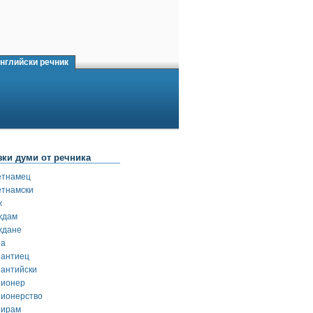
нглийски речник
зки думи от речника
етнамец
етнамски
ж
ждам
ждане
за
зантиец
зантийски
зионер
зионерство
зирам