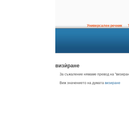
Универсален речник
Т
визѝране
За съжаление нямаме превод на "визиране
Виж значението на думата
визиране