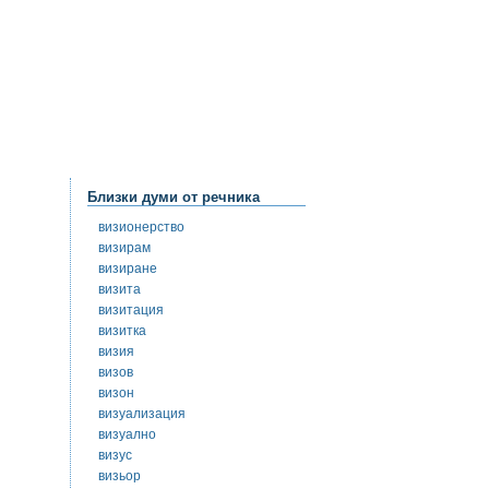
Близки думи от речника
визионерство
визирам
визиране
визита
визитация
визитка
визия
визов
визон
визуализация
визуално
визус
визьор