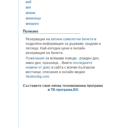
вий
вик
викам
виканица
викарен
Полезно
Резервация на
евтини самолетни билети
и
подробна информация за държави, градове и
летища. Най-изгодни цени и онлайн
резервация на билети.
Пожелания
за всякакви поводи - рожден ден,
имен ден, празници... Вижте
последните
новини от днес
в сайта с всички български
вестници, списания и онлайн медии:
Vestnicibg.com
.
Съставете своя лична телевизионна програма
в
ТВ-програма.BG