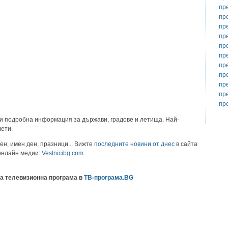
пр
пр
пр
пр
пр
пр
пр
пр
пр
пр
пр
и подробна информация за държави, градове и летища. Най-
лети.
ен, имен ден, празници... Вижте
последните новини от днес
в сайта
 онлайн медии:
Vestnicibg.com
.
а телевизионна програма в
ТВ-програма.BG