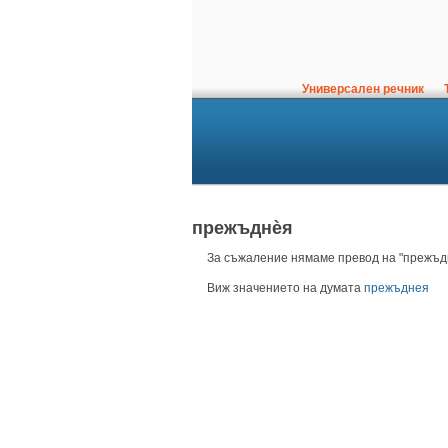
Универсален речник
Т
прежъднѐя
За съжаление нямаме превод на "прежъдн
Виж значението на думата
прежъднея