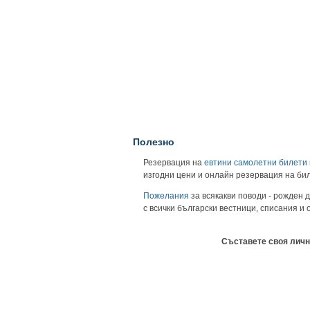
Полезно
Резервация на
евтини самолетни билети
изгодни цени и онлайн резервация на би
Пожелания
за всякакви поводи - рожден д
с всички български вестници, списания и
Съставете своя личн