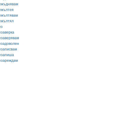
ежъднявам
ежълтея
ежълтявам
ежълтял
ез
езаверка
езаверявам
езадоволен
езаписвам
езапиша
езареждам