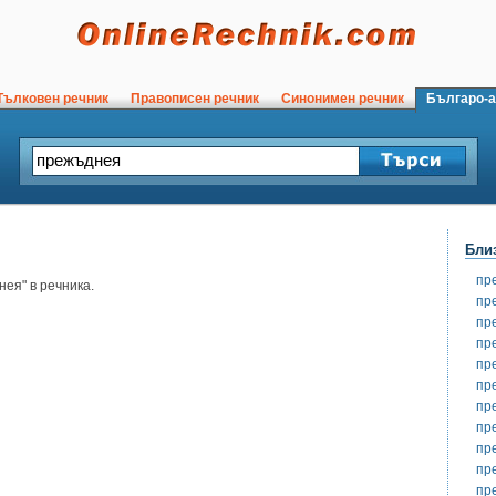
ълковен речник
Правописен речник
Синонимен речник
Българо-а
Бли
пр
ея" в речника.
пр
пр
пр
пр
пр
пр
пр
пр
пр
пр