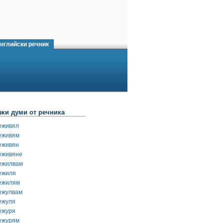
нглийски речник
зки думи от речника
еживял
еживям
еживян
еживяне
ежилвам
ежиля
ежилям
ежулвам
ежуля
ежуря
ежурям