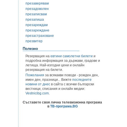
презаверявам
презадоволен
презаписвам
презапиша
презареждам
презареждане
презастраховане
презвитер
Полезно
Резервация на
евтини самолетни билети
и
подробна информация за държави, градове и
летища. Най-изгодни цени и онлайн
резервация на билети.
Пожелания
за всякакви поводи - рожден ден,
имен ден, празници... Вижте
последните
новини от днес
в сайта с всички български
вестници, списания и онлайн медии:
Vestnicibg.com
.
Съставете своя лична телевизионна програма
в
ТВ-програма.BG