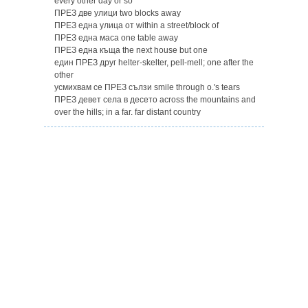
every other day or so
ПРЕЗ две улици two blocks away
ПРЕЗ една улица от within a street/block of
ПРЕЗ една маса one table away
ПРЕЗ една къща the next house but one
един ПРЕЗ друг helter-skelter, pell-mell; one after the
other
усмихвам се ПРЕЗ сълзи smile through o.'s tears
ПРЕЗ девет села в десето across the mountains and
over the hills; in a far. far distant country