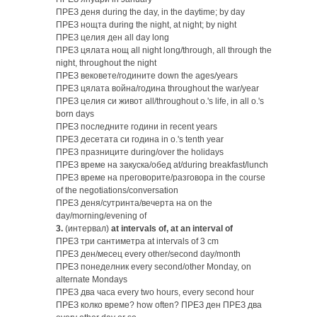
ПРЕЗ деня during the day, in the daytime; by day
ПРЕЗ нощта during the night, at night; by night
ПРЕЗ целия ден all day long
ПРЕЗ цялата нощ all night long/through, all through the
night, throughout the night
ПРЕЗ вековете/годините down the ages/years
ПРЕЗ цялата война/година throughout the war/year
ПРЕЗ целия си живот all/throughout o.'s life, in all o.'s
born days
ПРЕЗ последните години in recent years
ПРЕЗ десетата си година in o.'s tenth year
ПРЕЗ празниците during/over the holidays
ПРЕЗ време на закуска/обед at/during breakfast/lunch
ПРЕЗ време на преговорите/разговора in the course
of the negotiations/conversation
ПРЕЗ деня/сутринта/вечерта на on the
day/morning/evening of
3.
(интервал)
at intervals of, at an interval of
ПРЕЗ три сантиметра at intervals of 3 cm
ПРЕЗ ден/месец every other/second day/month
ПРЕЗ понеделник every second/other Monday, on
alternate Mondays
ПРЕЗ два часа every two hours, every second hour
ПРЕЗ колко време? how often? ПРЕЗ ден ПРЕЗ два