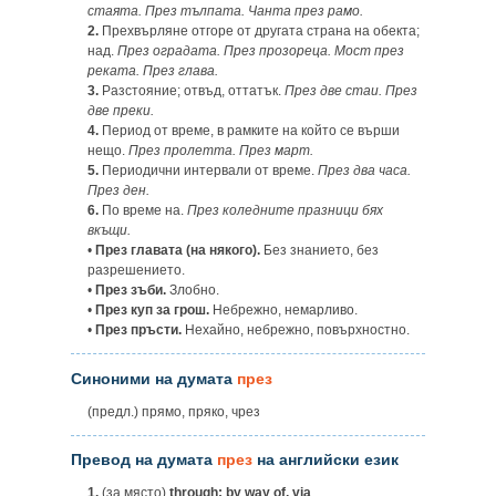
стаята. През тълпата. Чанта през рамо.
2.
Прехвърляне отгоре от другата страна на обекта;
над.
През оградата. През прозореца. Мост през
реката. През глава.
3.
Разстояние; отвъд, оттатък.
През две стаи. През
две преки.
4.
Период от време, в рамките на който се върши
нещо.
През пролетта. През март.
5.
Периодични интервали от време.
През два часа.
През ден.
6.
По време на.
През коледните празници бях
вкъщи.
•
През главата (на някого).
Без знанието, без
разрешението.
•
През зъби.
Злобно.
•
През куп за грош.
Небрежно, немарливо.
•
През пръсти.
Нехайно, небрежно, повърхностно.
Синоними на думата
през
(предл.) прямо, пряко, чрез
Превод на думата
през
на английски език
1.
(за място)
through; by way of, via