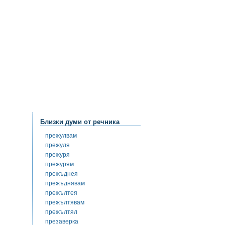
Близки думи от речника
прежулвам
прежуля
прежуря
прежурям
прежъднея
прежъднявам
прежълтея
прежълтявам
прежълтял
презаверка