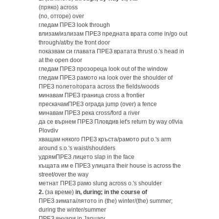
(пряко) across
(no, отгоре) over
гледам ПРЕЗ look through
влизам/излизам ПРЕЗ предната врата come in/go out
through/at/by the front door
показвам си главата ПРЕЗ вратата thrust o.'s head in
at the open door
гледам ПРЕЗ прозореца look out of the window
гледам ПРЕЗ рамото на look over the shoulder of
ПРЕЗ полето/гората across the fields/woods
минавам ПРЕЗ граница cross a frontier
прескачамПРЕЗ ограда jump (over) a fence
минавам ПРЕЗ река cross/ford a river
да се върнем ПРЕЗ Пловдив let's return by way of/via
Plovdiv
хващам някого ПРЕЗ кръста/рамото put o.'s arm
around s.o.'s waist/shoulders
удрямПРЕЗ лицето slap in the face
къщата им е ПРЕЗ улицата their house is across the
street/over the way
метнат ПРЕЗ рамо slung across o.'s shoulder
2.
(за време)
in, during; in the course of
ПРЕЗ зимата/лятото in (the) winter/(the) summer;
during the winter/summer
ПРЕЗ януари in January