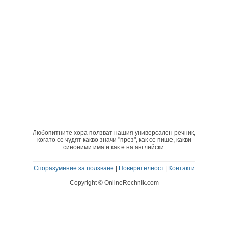
Любопитните хора ползват нашия универсален речник,
когато се чудят какво значи "през", как се пише, какви
синоними има и как е на английски.
Споразумение за ползване
|
Поверителност
|
Контакти
Copyright © OnlineRechnik.com