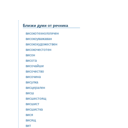
Близки думи от речника
високотехнологичен
високоуважаван
високохудожествен
високочестотен
висон
висота
височайши
височество
височина
висулка
висцерален
висш
висшестоящ
висшист
висшистка
вися
висящ
вит