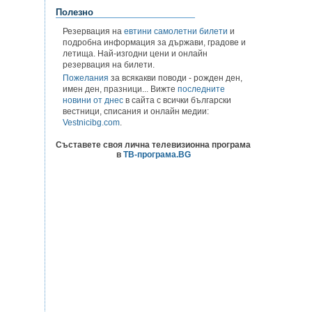
Полезно
Резервация на
евтини самолетни билети
и
подробна информация за държави, градове и
летища. Най-изгодни цени и онлайн
резервация на билети.
Пожелания
за всякакви поводи - рожден ден,
имен ден, празници... Вижте
последните
новини от днес
в сайта с всички български
вестници, списания и онлайн медии:
Vestnicibg.com
.
Съставете своя лична телевизионна програма
в
ТВ-програма.BG