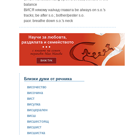
balance
ВИСЯ някому на/над главата be always on s.o.'s
tracks; be after s.o.; bother/pester s.o.
разг. breathe down s.o.'s neck
Близки думи от речника
височество
височина
вист
висулка
висцерален
висш
висшестоящ
висшист
висшистка