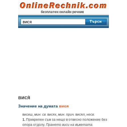
безплатен онлайн речник
вися̀
Значение на думата
вися
висиш,
мин. св.
висях,
мин. прич.
висял,
несв.
1.
Прикрепен съм за нещо в отвесно положение без
опора отдолу.
Прането виси на въжетата.