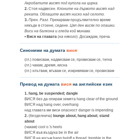
Акробатите висят под купола на цирка.
2.
Стоя надвесен.
Клоните на дървото висят над
реката. Облаците висят ниско над селото.
3.
Прен. Разг.
Прекарвам продължително време
някъде в стоене, седене.
Цял ден висях по опашки.
Виси на балкона и гледа кой минава.
•
Вися на главата
(
на някого
). Досаждам, преча.
Синоними на думата
вися
(гл.) повисвам, надвисвам се, провисвам се, тегна
(гл.) чакам, дремя, кисна
(гл.) хлътвам, вгъвам се, изкривявам се, провисвам
Превод на думата
вися
на английски език
1.
hang, be suspended; dangle
ВИСЯ без да опирам земята hang clear of the ground
ВИСЯ над hang over, overhang
над главата ми виси опасност danger is impending
2.
(безделнича)
lounge about, hang about; stand
about
(чакам) cool o.'s heels
ВИСЯ във въздуха be in the air
ВИСЯ на косъм hang by/off a thread; tremble in the