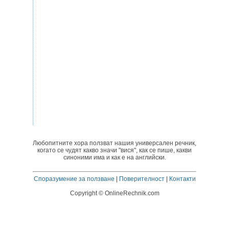
Любопитните хора ползват нашия универсален речник,
когато се чудят какво значи "вися", как се пише, какви
синоними има и как е на английски.
Споразумение за ползване
|
Поверителност
|
Контакти
Copyright © OnlineRechnik.com