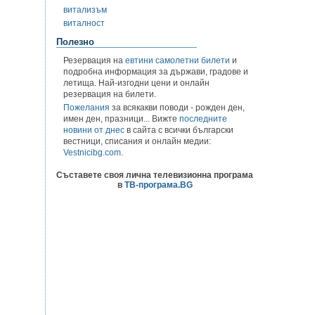
витализъм
виталност
Полезно
Резервация на
евтини самолетни билети
и
подробна информация за държави, градове и
летища. Най-изгодни цени и онлайн
резервация на билети.
Пожелания
за всякакви поводи - рожден ден,
имен ден, празници... Вижте
последните
новини от днес
в сайта с всички български
вестници, списания и онлайн медии:
Vestnicibg.com
.
Съставете своя лична телевизионна програма
в
ТВ-програма.BG