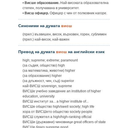
•
Висше образование.
Най-високата образователна
степен, получавана в университет.
•
Висш офицер.
Офицер с чин от полковник нагоре.
Синоними на думата
висш
(прил.) възвишен, висок, върховен, горен, сублимен
(прил.) най-висок, най-важен
Превод на думата
висш
на английски език
high; supreme; extreme; paramount
(за съдия, общество) high
(за математика, животни) higher
(за образование) higher
(за длъжност, чин, съд) superior
най-ВИСШ sovereign, supreme
ВИСШe учебно заведение an institution of higher
education, university
ВИСШ институт за... a higher institute of...
ВИСШe общество high/swell society; high life
хора от ВИСШето общество society people
ВИСШ служител а high/high-ranking official
ВИСШи (държавни) чиновници great officers of state
ВИСШe благо supreme good