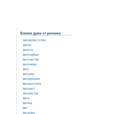
Близки думи от речника
високочестотен
висон
висота
височайши
височество
височина
вист
висулка
висцерален
висшестоящ
висшист
висшистка
вися
висящ
вит
витален