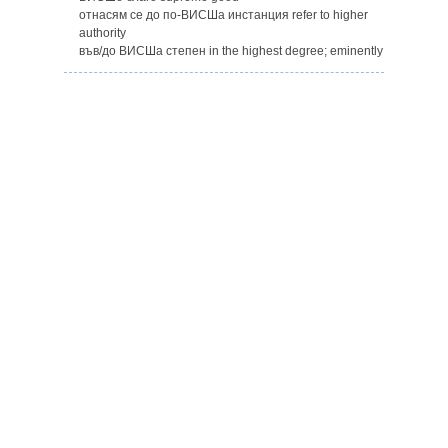
отнасям се до по-ВИСШа инстанция refer to higher
authority
във/до ВИСШа степен in the highest degree; eminently