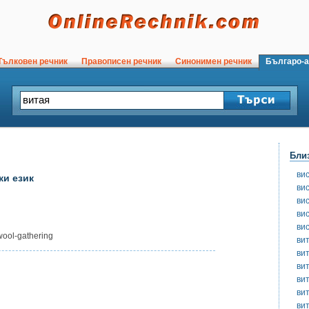
ълковен речник
Правописен речник
Синонимен речник
Българо-а
Бли
ви
ки език
ви
ви
ви
ви
wool-gathering
ви
ви
ви
ви
ви
ви