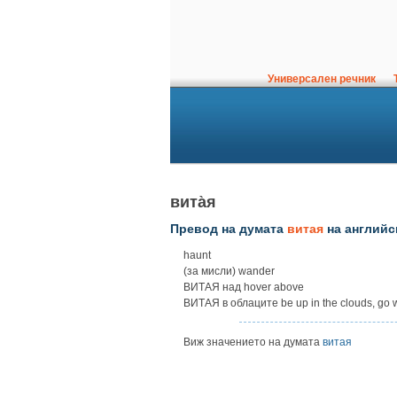
Универсален речник
Т
вита̀я
Превод на думата
витая
на английс
haunt
(за мисли) wander
ВИТАЯ над hover above
ВИТАЯ в облаците be up in the clouds, go 
Виж значението на думата
витая