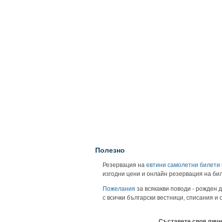
Полезно
Резервация на
евтини самолетни билети
изгодни цени и онлайн резервация на би
Пожелания
за всякакви поводи - рожден д
с всички български вестници, списания и
Съставете своя личн