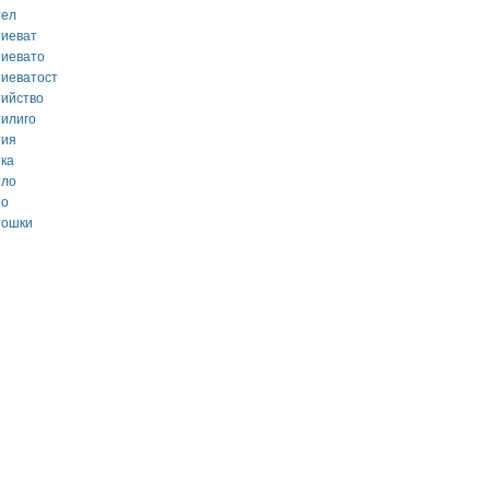
тел
тиеват
тиевато
тиеватост
тийство
тилиго
тия
тка
тло
то
тошки