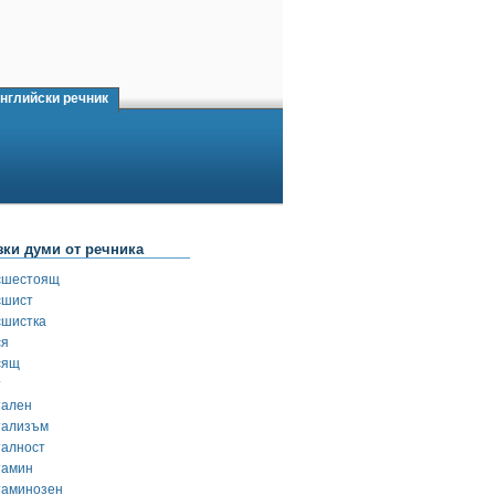
нглийски речник
зки думи от речника
сшестоящ
сшист
сшистка
ся
сящ
т
тален
тализъм
талност
тамин
таминозен