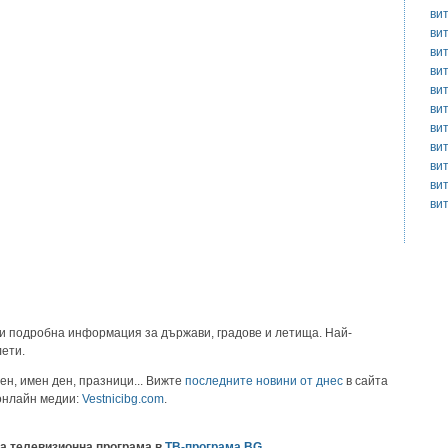
ви
ви
ви
ви
ви
ви
ви
ви
ви
ви
ви
и подробна информация за държави, градове и летища. Най-
лети.
ен, имен ден, празници... Вижте
последните новини от днес
в сайта
 онлайн медии:
Vestnicibg.com
.
а телевизионна програма в
ТВ-програма.BG