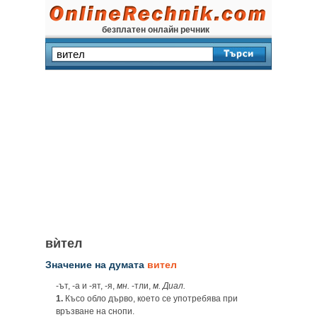
безплатен онлайн речник
вѝтел
Значение на думата
вител
-ът, -а и -ят, -я,
мн.
-тли,
м. Диал.
1.
Късо обло дърво, което се употребява при
връзване на снопи.