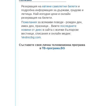
Резервация на
евтини самолетни билети
и
подробна информация за държави, градове и
летища. Най-изгодни цени и онлайн
резервация на билети.
Пожелания
за всякакви поводи - рожден ден,
имен ден, празници... Вижте
последните
новини от днес
в сайта с всички български
вестници, списания и онлайн медии:
Vestnicibg.com
.
Съставете своя лична телевизионна програма
в
ТВ-програма.BG