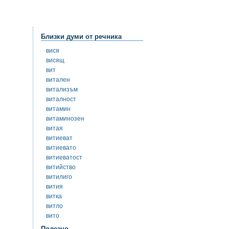
Близки думи от речника
вися
висящ
вит
витален
витализъм
виталност
витамин
витаминозен
витая
витиеват
витиевато
витиеватост
витийство
витилиго
вития
витка
витло
вито
Полезно